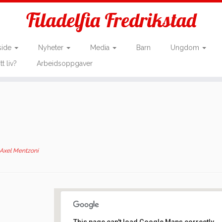
Filadelfia Fredrikstad
side
Nyheter
Media
Barn
Ungdom
tt liv?
Arbeidsoppgaver
-Axel Mentzoni