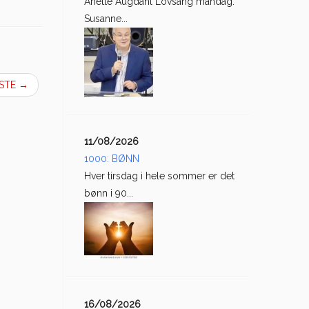
Anette Augdahl Lovsang mandag:
Susanne...
ESTE
→
11/08/2026
1000: BØNN
Hver tirsdag i hele sommer er det
bønn i 90...
16/08/2026