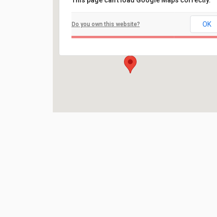
This page can't load Google Maps correctly.
Filadelfia
OK
Do you own this website?
Ilaveien 108 - Fredrikstad
Arrangement