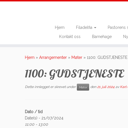
Hjem
Filadelfia
Pastorens 
Kontakt oss
Barnehage
Ny
Skip
to
Hjem
»
Arrangementer
»
Møter
»
1100: GUDSTJENESTE
content
1100: GUDSTJENESTE
Dette innlegget er skrevet under
den
21. juli 2024
av
Karl
Møter
Dato / tid
Date(s) - 21/07/2024
11:00 - 13:00