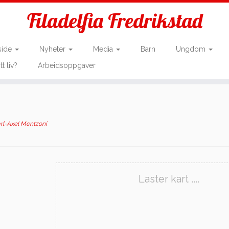
Filadelfia Fredrikstad
side
Nyheter
Media
Barn
Ungdom
tt liv?
Arbeidsoppgaver
rl-Axel Mentzoni
Laster kart ....