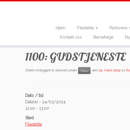
Hjem
Filadelfia
Pastorens 
Skip
Kontakt oss
Barnehage
Ny
to
Hjem
»
Arrangementer
»
Møter
»
1100: GUDSTJENESTE
content
1100: GUDSTJENESTE
Dette innlegget er skrevet under
den
24. mars 2024
av
Ka
Møter
Dato / tid
Date(s) - 24/03/2024
11:00 - 13:00
Sted
Filadelfia