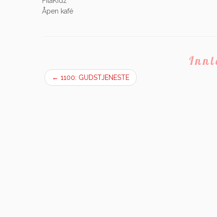
FilaKidz
Åpen kafé
Inn
←
1100: GUDSTJENESTE