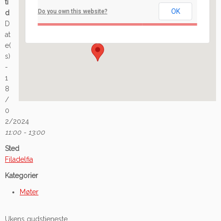
ti
OK
Do you own this website?
d
Ilaveien 108 - Fredrikstad
D
Arrangement
at
e(
s)
-
1
8
/
0
2/2024
11:00 - 13:00
Sted
Filadelfia
Kategorier
Møter
Ukens gudstjeneste