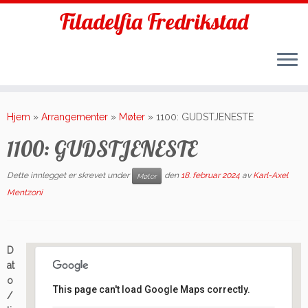
Filadelfia Fredrikstad
Skip
to
Hjem
»
Arrangementer
»
Møter
»
1100: GUDSTJENESTE
content
1100: GUDSTJENESTE
Dette innlegget er skrevet under
den
18. februar 2024
av
Karl-Axel
Møter
Mentzoni
D
at
o
This page can't load Google Maps correctly.
/
Filadelfia