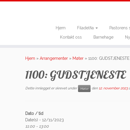
Hjem
Filadelfia
Pastorens 
Kontakt oss
Barnehage
Ny
Skip
to
Hjem
»
Arrangementer
»
Møter
»
1100: GUDSTJENESTE
content
1100: GUDSTJENESTE
Dette innlegget er skrevet under
den
12. november 2023
Møter
Dato / tid
Date(s) - 12/11/2023
11:00 - 13:00