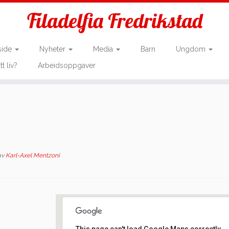
Filadelfia Fredrikstad
side
Nyheter
Media
Barn
Ungdom
tt liv?
Arbeidsoppgaver
av
Karl-Axel Mentzoni