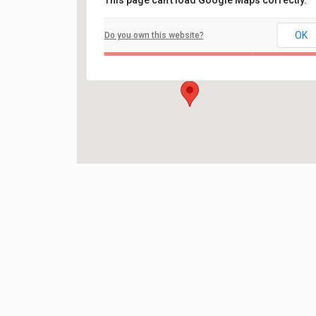
This page can't load Google Maps correctly.
Filadelfia
OK
Do you own this website?
Ilaveien 108 - Fredrikstad
Arrangement