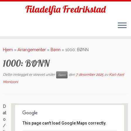
Filadelfia Fredrikstad
Skip
to
Hjem
»
Arrangementer
»
Bønn
»
1000: BØNN
content
1000: BØNN
Dette innlegget er skrevet under
den
7. desember 2025
av
Karl-Axel
Bønn
Mentzoni
D
at
o
This page can't load Google Maps correctly.
/
Filadelfia