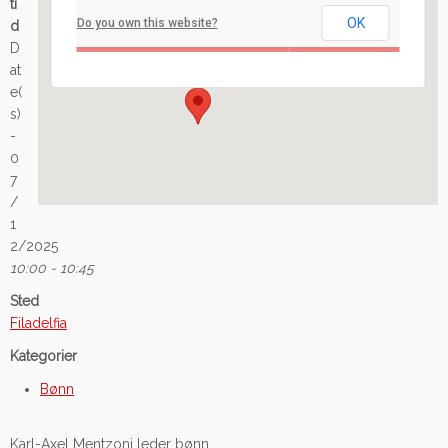
ti
OK
Do you own this website?
d
Ilaveien 108 - Fredrikstad
D
Arrangement
at
e(
s)
-
0
7
/
1
2/2025
10:00 - 10:45
Sted
Filadelfia
Kategorier
Bønn
Karl-Axel Mentzoni leder bønn