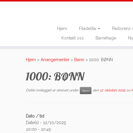
Hjem
Filadelfia
Pastorens 
Kontakt oss
Barnehage
Ny
Skip
to
Hjem
»
Arrangementer
»
Bønn
»
1000: BØNN
content
1000: BØNN
Dette innlegget er skrevet under
den
12. oktober 2025
av
K
Bønn
Dato / tid
Date(s) - 12/10/2025
10:00 - 10:45