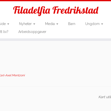
Filadelfia Fredrikstad
side
Nyheter
Media
Barn
Ungdom
tt liv?
Arbeidsoppgaver
arl-Axel Mentzoni
Kart uti