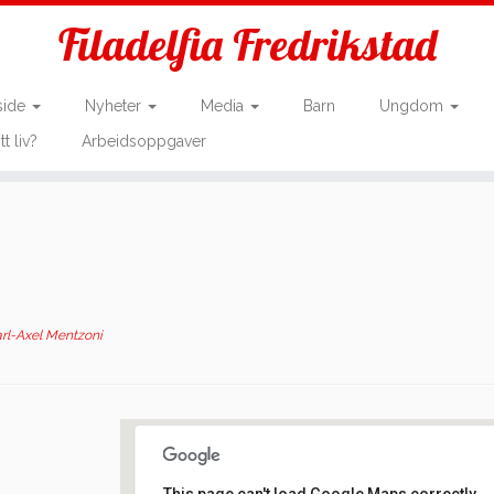
Filadelfia Fredrikstad
side
Nyheter
Media
Barn
Ungdom
tt liv?
Arbeidsoppgaver
rl-Axel Mentzoni