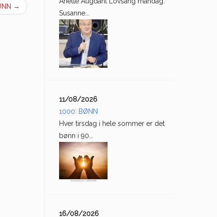
Anette Augdahl Lovsang mandag:
BØNN
→
Susanne...
11/08/2026
1000: BØNN
Hver tirsdag i hele sommer er det
bønn i 90...
16/08/2026