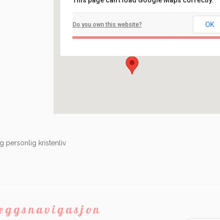
This page can't load Google Maps correctly.
Filadelfia
OK
Do you own this website?
Ilaveien 108 - Fredrikstad
Arrangement
 personlig kristenliv.
leggsnavigasjon