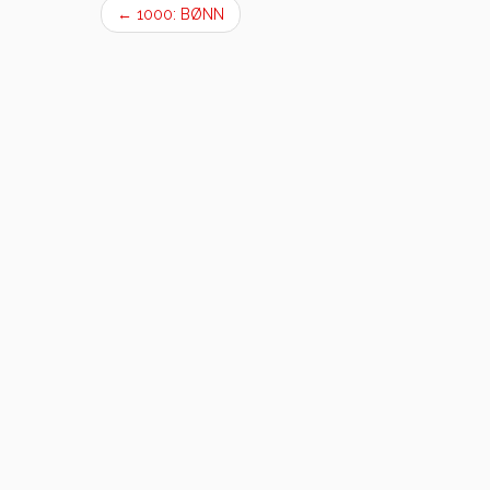
←
1000: BØNN