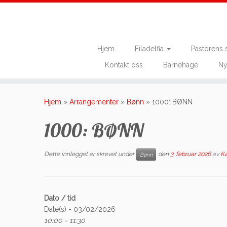
Hjem
Filadelfia
Pastorens 
Kontakt oss
Barnehage
Ny
Skip
to
Hjem
»
Arrangementer
»
Bønn
»
1000: BØNN
content
1000: BØNN
Dette innlegget er skrevet under
den
3. februar 2026
av
Ka
Bønn
Dato / tid
Date(s) - 03/02/2026
10:00 - 11:30