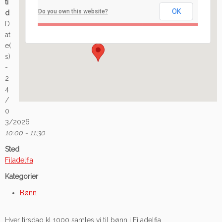
ti
OK
Do you own this website?
d
Ilaveien 108 - Fredrikstad
D
Arrangement
at
e(
s)
-
2
4
/
0
3/2026
10:00 - 11:30
Sted
Filadelfia
Kategorier
Bønn
Hver tirsdag kl 1000 samles vi til bønn i Filadelfia.