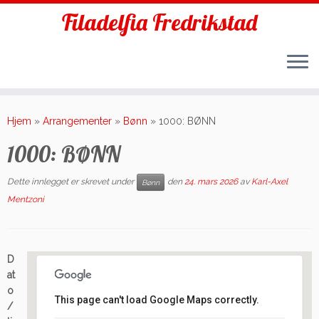
Filadelfia Fredrikstad
Skip
to
Hjem
»
Arrangementer
»
Bønn
»
1000: BØNN
content
1000: BØNN
Dette innlegget er skrevet under
den
24. mars 2026
av
Karl-Axel
Bønn
Mentzoni
D
at
o
This page can't load Google Maps correctly.
/
Filadelfia