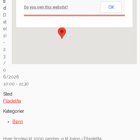
ti
OK
Do you own this website?
d
Ilaveien 108 - Fredrikstad
D
Arrangement
at
e(
s)
-
2
3
/
0
6/2026
10:00 - 11:30
Sted
Filadelfia
Kategorier
Bønn
Hver tirsdag kl 1000 samles vi til bønn i Filadelfia.