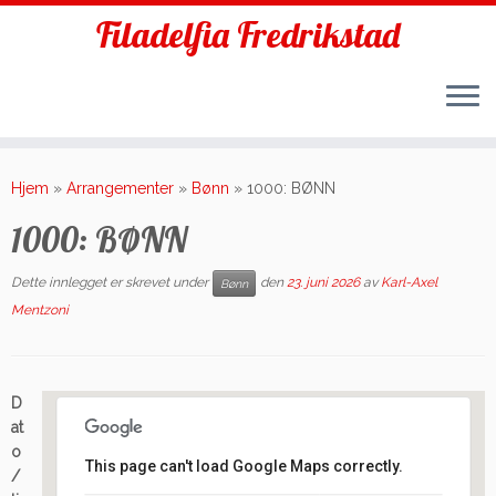
Filadelfia Fredrikstad
Skip
to
Hjem
»
Arrangementer
»
Bønn
»
1000: BØNN
content
1000: BØNN
Dette innlegget er skrevet under
den
23. juni 2026
av
Karl-Axel
Bønn
Mentzoni
D
at
o
This page can't load Google Maps correctly.
/
Filadelfia