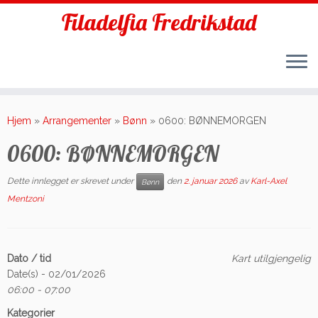
Filadelfia Fredrikstad
Skip
to
Hjem
»
Arrangementer
»
Bønn
»
0600: BØNNEMORGEN
content
0600: BØNNEMORGEN
Dette innlegget er skrevet under
den
2. januar 2026
av
Karl-Axel
Bønn
Mentzoni
Dato / tid
Kart utilgjengelig
Date(s) - 02/01/2026
06:00 - 07:00
Kategorier