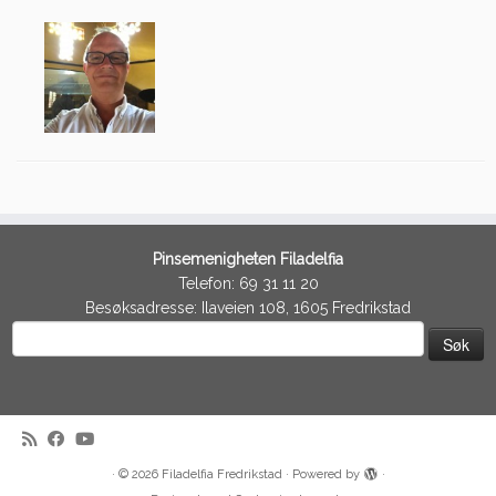
Pinsemenigheten Filadelfia
Telefon: 69 31 11 20
Besøksadresse: Ilaveien 108, 1605 Fredrikstad
Søk
etter:
·
© 2026
Filadelfia Fredrikstad
·
Powered by
·