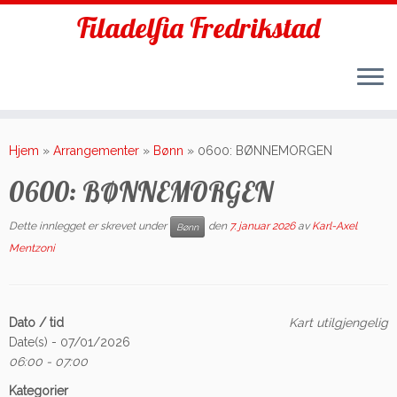
Filadelfia Fredrikstad
Skip
to
Hjem
»
Arrangementer
»
Bønn
»
0600: BØNNEMORGEN
content
0600: BØNNEMORGEN
Dette innlegget er skrevet under
den
7. januar 2026
av
Karl-Axel
Bønn
Mentzoni
Dato / tid
Kart utilgjengelig
Date(s) - 07/01/2026
06:00 - 07:00
Kategorier