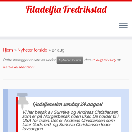
Filadelfia Fredrikstad
Skip
to
Hjem
»
Nyheter forside
»
24.aug
content
Dette innlegget er skrevet under
den
21. august 2025
av
Nyheter forside
Karl-Axel Mentzoni
Gudstjenesten søndag 24.august
Vi har besøk av Sunniva og Andreas Christiansen
som er på Norgesbesøk noen uker. De holder til i
USA for tiden. Det er Andreas Christiansen som
taler Guds ord, og Sunniva Christiansen leder
lovsangen.