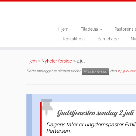
Hjem
Filadelfia
Pastorens 
Kontakt oss
Barnehage
Ny
Skip
to
Hjem
»
Nyheter forside
»
2.juli
content
Dette innlegget er skrevet under
den
24. juni 202
Nyheter forside
Gudstjenesten søndag 2.juli
Dagens taler er ungdomspastor Emil
Pettersen.