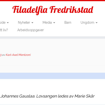
Filadelfia Fredrikstad
side
Nyheter
Media
Barn
Ungdom
tt liv?
Arbeidsoppgaver
3
av
Karl-Axel Mentzoni
 Johannes Gauslaa. Lovsangen ledes av Marie Skår