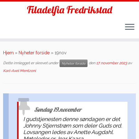
Filadelfia Fredrikstad
Skip
to
Hjem
»
Nyheter forside
»
19nov
content
Dette innlegget er skrevet under
den
17. november 2023
av
Nyheter forside
Karl-Axel Mentzoni
Søndag 19.november
I gudstjenesten denne søndagen er det
Johnny Stjernstrøm som deler Guds ord.
Lovsangen ledes av Anette Augdahl.
Møteleder er Joar Kaasa.