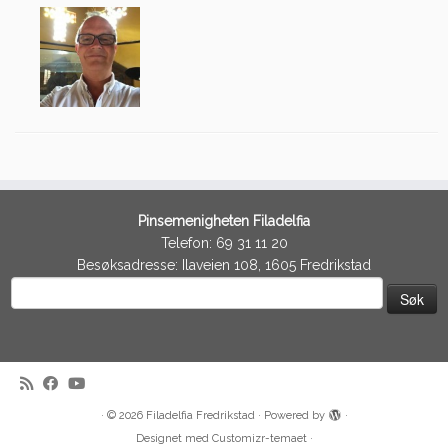
Pinsemenigheten Filadelfia
Telefon: 69 31 11 20
Besøksadresse: Ilaveien 108, 1605 Fredrikstad
Søk
etter:
·
© 2026
Filadelfia Fredrikstad
·
Powered by
·
Designet med
Customizr-temaet
·