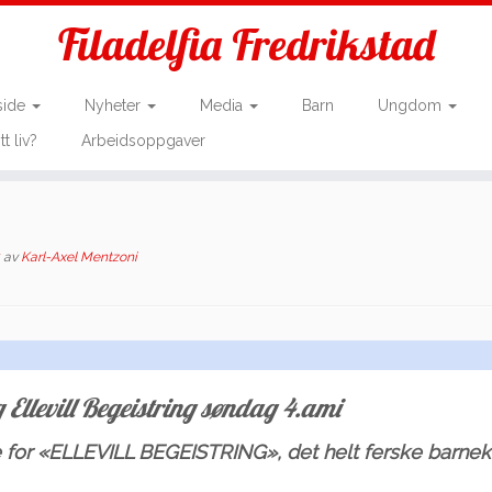
Filadelfia Fredrikstad
side
Nyheter
Media
Barn
Ungdom
tt liv?
Arbeidsoppgaver
av
Karl-Axel Mentzoni
 Ellevill Begeistring søndag 4.ami
e for «ELLEVILL BEGEISTRING», det helt ferske barnek