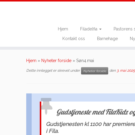
Hjem
Filadelfia
Pastorens 
Kontakt oss
Barnehage
Ny
Skip
to
Hjem
»
Nyheter forside
»
Søn4.mai
content
Dette innlegget er skrevet under
den
3. mai 2025
Nyheter forside
Gudstjeneste med FilaKidz og
Gudstjenesten kl 1100 har premier
i Fila.