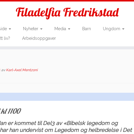
Filadelfia Fredrikstad
side
Nyheter
Media
Barn
Ungdom
tt liv?
Arbeidsoppgaver
5
av
Karl-Axel Mentzoni
 kl 1100
 Han er kommet til Del3 av «Bibelsk legedom og
e har han undervist om Legedom og helbredelse i Det