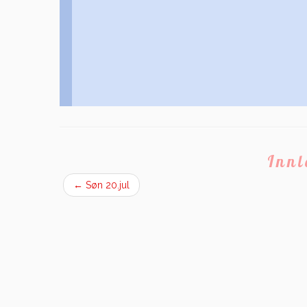
Inn
←
Søn 20.jul