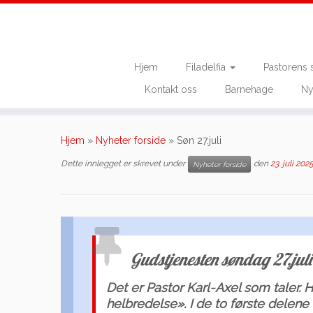
Hjem
Filadelfia
Pastorens 
Kontakt oss
Barnehage
Ny
Skip
to
Hjem
»
Nyheter forside
»
Søn 27.juli
content
Dette innlegget er skrevet under
den
23. juli 202
Nyheter forside
Gudstjenesten søndag 27.juli
Det er Pastor Karl-Axel som taler.
helbredelse». I de to første delen