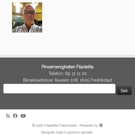
Pinsemenigheten Filadelfia
Telefon: 69 31 11 20
Besøksadresse: Ilaveien 108, 1605 Fredrikstad
Søk
etter:
·
© 2026
Filadelfia Fredrikstad
·
Powered by
·
Designet med
Customizr-temaet
·