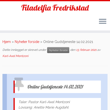
Filadelfia Fredrikstad
Skip
to
Hjem
»
Nyheter forside
»
Online Gudstjeneste 14.02.2021
content
Dette innlegget er skrevet under
den
13. februar 2021
av
Nyheter forside
Karl-Axel Mentzoni
Online Gudstjeneste 14.02.2021
Taler: Pastor Karl-Axel Mentzoni
Lovsang: Anette Marie Augdahl