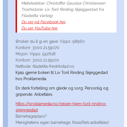
Møteledelse: Christoffer Gauslaa Christiansen
Troshistorie: Liv Toril Rinding Skjeggestad fra
Filadelfia Varteig
Du ser på Facebook her.
Du ser YouTube her.
Ønsker du å gi en gave: Vipps: 98960
Kontonr: 3000.21.59070
Misjon: Vipps: 542618
Kontonr: 3000.21.59100
Nettside. filadelfia-fredrikstad.no
Kjøp gjerne boken til Liv Toril Rinding Skjeggestad
hos Proklamedia.
En sterk fortelling om glede og sorg. Personlig og
gripende. Anbefales.
https://proklamedia.no/reisen-hjem-toril-rinding-
skjeggestad
Barnehageplass?
Menighetens egen barnehage, NoasPark anbefales!