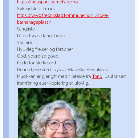
https://noaspark.barnehage.no
Søknadsfrist 1.mars
https://www.fredrikstad.kommune.no/…/soke-
barnehageplass/
Sangliste:
På en høyde langt borte
You are
Hyll deg frelser og forsoner
God, you’re so good
Redd for sterke ord
Denne tjenesten tilbys av Filadelfia Fredrikstad.
Musikken er gjengitt med tillatelse fra
Tono
. Uautorisert
fremføring eller kopiering er ulovlig.