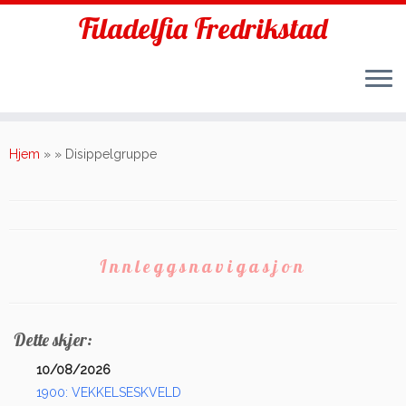
Filadelfia Fredrikstad
Skip
to
Hjem
»
»
Disippelgruppe
content
Innleggsnavigasjon
Dette skjer:
10/08/2026
1900: VEKKELSESKVELD