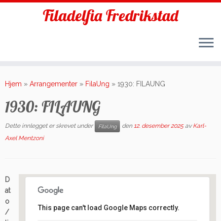
Filadelfia Fredrikstad
Skip
to
Hjem
»
Arrangementer
»
FilaUng
»
1930: FILAUNG
content
1930: FILAUNG
Dette innlegget er skrevet under
den
12. desember 2025
av
Karl-
FilaUng
Axel Mentzoni
D
at
o
This page can't load Google Maps correctly.
/
Filadelfia