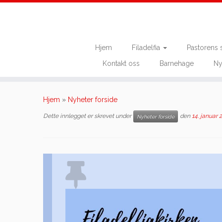
Hjem
Filadelfia
Pastorens 
Kontakt oss
Barnehage
Ny
Skip
to
Hjem
»
Nyheter forside
content
Dette innlegget er skrevet under
den
14. januar 
Nyheter forside