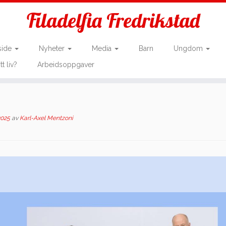
Filadelfia Fredrikstad
side
Nyheter
Media
Barn
Ungdom
tt liv?
Arbeidsoppgaver
2025
av
Karl-Axel Mentzoni