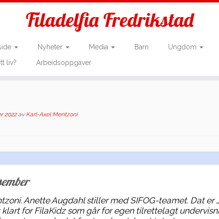
Filadelfia Fredrikstad
side
Nyheter
Media
Barn
Ungdom
tt liv?
Arbeidsoppgaver
r 2022
av
Karl-Axel Mentzoni
esember
ntzoni. Anette Augdahl stiller med SIFOG-teamet. Dat er 
klart for FilaKidz som går for egen tilrettelagt undervisn