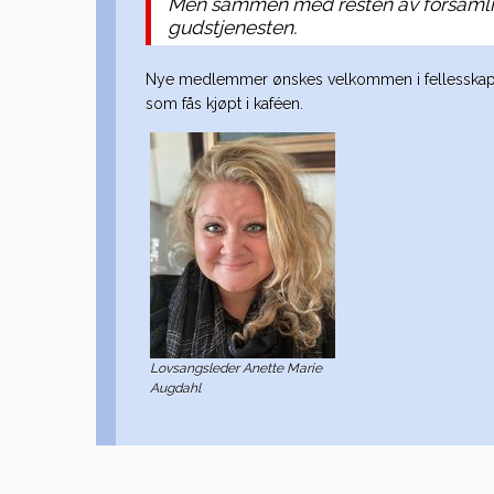
Men sammen med resten av forsamling
gudstjenesten.
Nye medlemmer ønskes velkommen i fellesskapet. 
som fås kjøpt i kaféen.
Lovsangsleder Anette Marie
Augdahl