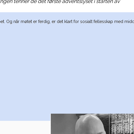
en tenner de det første adventslyset i starten av
Og når møtet er ferdig, er det klart for sosialt fellesskap med mid