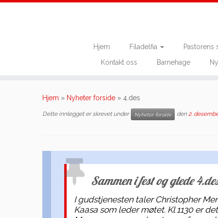
Hjem
Filadelfia
Pastorens 
Kontakt oss
Barnehage
Ny
Skip
to
Hjem
»
Nyheter forside
»
4.des
content
Dette innlegget er skrevet under
den
2. desembe
Nyheter forside
Sammen i fest og glede 4.d
I gudstjenesten taler Christopher Me
Kaasa som leder møtet. Kl 1130 er det 