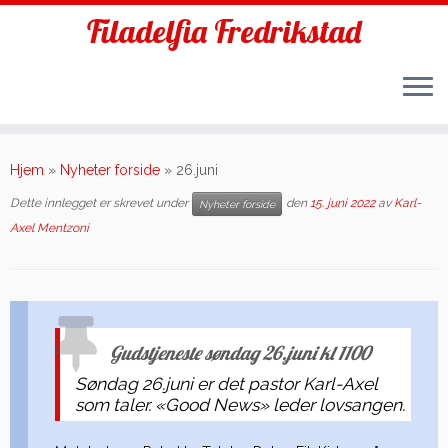
Filadelfia Fredrikstad
Skip
to
Hjem
»
Nyheter forside
»
26.juni
content
Dette innlegget er skrevet under
den
15. juni 2022
av
Karl-
Nyheter forside
Axel Mentzoni
Gudstjeneste søndag 26.juni kl 1100
Søndag 26.juni er det pastor Karl-Axel
som taler. «Good News» leder lovsangen.