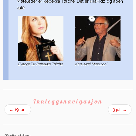
Møteleder er Rebekka Tølche. Det er FilaKidz og åpen
kafé.
Evangelist Rebekka Tolche
Karl-Axel Mentzoni
Innleggsnavigasjon
←
19.juni
3.juli
→