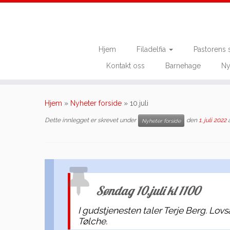
Hjem
Filadelfia
Pastorens 
Kontakt oss
Barnehage
Ny
Skip
to
Hjem
»
Nyheter forside
»
10.juli
content
Dette innlegget er skrevet under
den
1. juli 2022
Nyheter forside
Søndag 10.juli kl 1100
I gudstjenesten taler Terje Berg. Lo
Tølche.