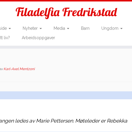
Filadelfia Fredrikstad
side
Nyheter
Media
Barn
Ungdom
tt liv?
Arbeidsoppgaver
av
Karl-Axel Mentzoni
vsangen ledes av Marie Pettersen. Møteleder er Rebekka