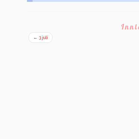
Inn
←
3.juli