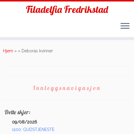
Filadelfia Fredrikstad
Skip
to
Hjem
»
»
Deboras kvinner
content
Innleggsnavigasjon
Dette skjer:
09/08/2026
1100: GUDSTJENESTE