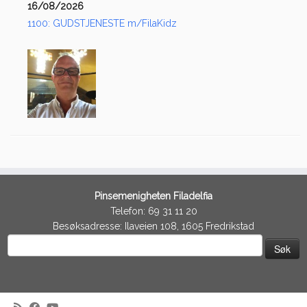
16/08/2026
1100: GUDSTJENESTE m/FilaKidz
Pinsemenigheten Filadelfia
Telefon: 69 31 11 20
Besøksadresse: Ilaveien 108, 1605 Fredrikstad
Søk
etter: