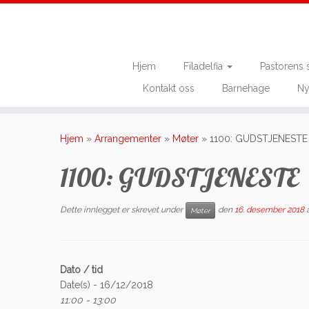
Hjem
Filadelfia
Pastorens 
Kontakt oss
Barnehage
Ny
Skip
to
Hjem
»
Arrangementer
»
Møter
»
1100: GUDSTJENESTE
content
1100: GUDSTJENESTE
Dette innlegget er skrevet under
den
16. desember 2018
Møter
Dato / tid
Date(s) - 16/12/2018
11:00 - 13:00