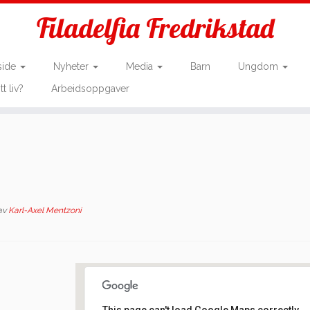
Filadelfia Fredrikstad
side
Nyheter
Media
Barn
Ungdom
tt liv?
Arbeidsoppgaver
av
Karl-Axel Mentzoni