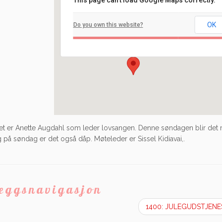
This page can't load Google Maps correctly.
Filadelfia
OK
Do you own this website?
Ilaveien 108 - Fredrikstad
Arrangement
Det er Anette Augdahl som leder lovsangen. Denne søndagen blir det
 på søndag er det også dåp. Møteleder er Sissel Kidiavai,.
leggsnavigasjon
1400: JULEGUDSTJEN