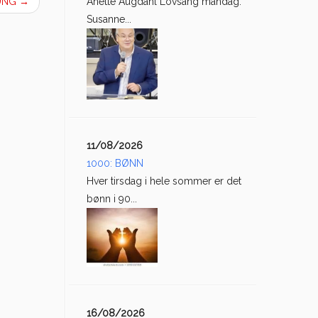
AUNG
→
Anette Augdahl Lovsang mandag:
Susanne...
11/08/2026
1000: BØNN
Hver tirsdag i hele sommer er det
bønn i 90...
16/08/2026