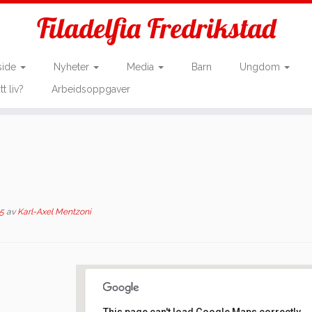
Filadelfia Fredrikstad
side
Nyheter
Media
Barn
Ungdom
tt liv?
Arbeidsoppgaver
25
av
Karl-Axel Mentzoni