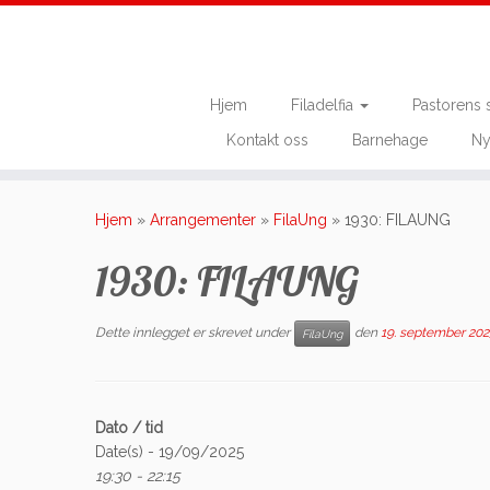
Hjem
Filadelfia
Pastorens 
Kontakt oss
Barnehage
Ny
Skip
to
Hjem
»
Arrangementer
»
FilaUng
»
1930: FILAUNG
content
1930: FILAUNG
Dette innlegget er skrevet under
den
19. september 20
FilaUng
Dato / tid
Date(s) - 19/09/2025
19:30 - 22:15