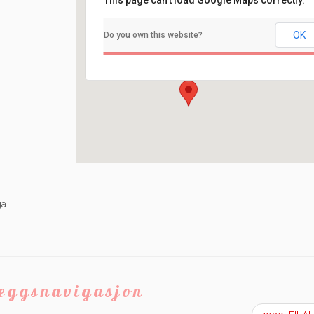
This page can't load Google Maps correctly.
Filadelfia
OK
Do you own this website?
Ilaveien 108 - Fredrikstad
Arrangement
a.
leggsnavigasjon