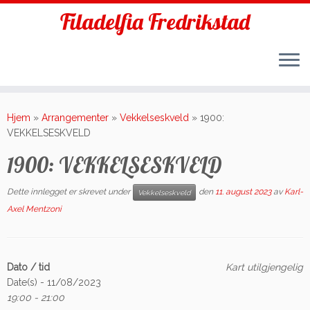
Filadelfia Fredrikstad
Skip
to
Hjem
»
Arrangementer
»
Vekkelseskveld
»
1900:
content
VEKKELSESKVELD
1900: VEKKELSESKVELD
Dette innlegget er skrevet under
den
11. august 2023
av
Karl-
Vekkelseskveld
Axel Mentzoni
Dato / tid
Kart utilgjengelig
Date(s) - 11/08/2023
19:00 - 21:00