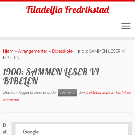
Filadelfia Fredrikstad
Skip
to
Hjem
»
Arrangementer
»
Bibelskole
»
1900: SAMMEN LESER VI
content
BIBELEN
1900: SAMMEN LESER VI
BIBELEN
Dette innlegget er skrevet under
den
7. oktober 2025
av
Karl-Axel
Bibelskole
Mentzoni
D
at