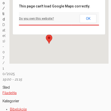
o
This page can't load Google Maps correctly.
/
Filadelfia
ti
OK
Do you own this website?
d
Ilaveien 108 - Fredrikstad
D
Arrangement
at
e(
s)
-
0
7
/
1
0/2025
19:00 - 21:15
Sted
Filadelfia
Kategorier
Bibelskole