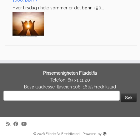
Hver tirsdag i hele sommer er det bønn i 90...
Pinsemenigheten Filadelfia
Telefon: 69 31 11 20
Besøksadresse: Ilaveien 108, 1605 Fredrikstad
Søk
etter:
·
© 2026
Filadelfia Fredrikstad
·
Powered by
·