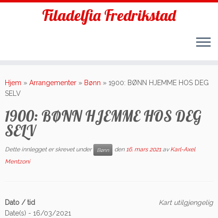
Filadelfia Fredrikstad
Skip
to
Hjem
»
Arrangementer
»
Bønn
»
1900: BØNN HJEMME HOS DEG
content
SELV
1900: BØNN HJEMME HOS DEG
SELV
Dette innlegget er skrevet under
den
16. mars 2021
av
Karl-Axel
Bønn
Mentzoni
Dato / tid
Kart utilgjengelig
Date(s) - 16/03/2021