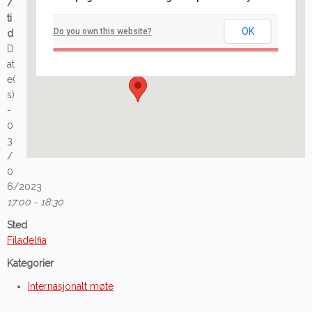
/
Filadelfia
ti
OK
Do you own this website?
d
Ilaveien 108 - Fredrikstad
D
Arrangement
at
e(
s)
-
0
3
/
0
6/2023
17:00 - 18:30
Sted
Filadelfia
Kategorier
Internasjonalt møte