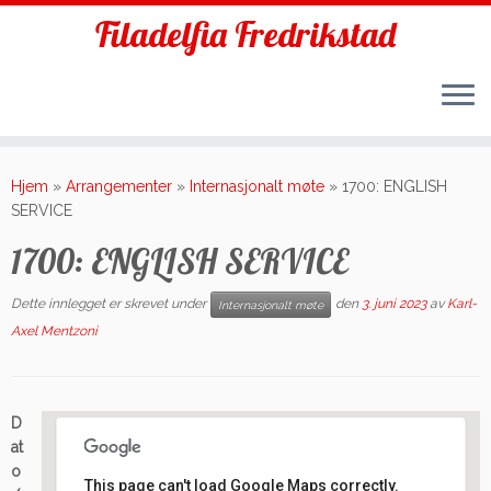
Filadelfia Fredrikstad
Skip
to
Hjem
»
Arrangementer
»
Internasjonalt møte
»
1700: ENGLISH
content
SERVICE
1700: ENGLISH SERVICE
Dette innlegget er skrevet under
den
3. juni 2023
av
Karl-
Internasjonalt møte
Axel Mentzoni
D
at
o
This page can't load Google Maps correctly.