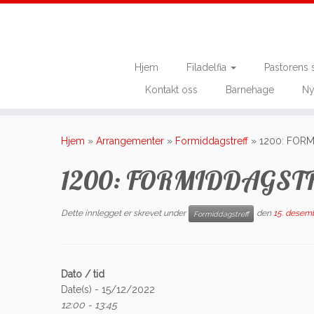
Hjem
Filadelfia
Pastorens 
Kontakt oss
Barnehage
Ny
Skip
to
Hjem
»
Arrangementer
»
Formiddagstreff
»
1200: FOR
content
1200: FORMIDDAGST
Dette innlegget er skrevet under
den
15. desem
Formiddagstreff
Dato / tid
Date(s) - 15/12/2022
12:00 - 13:45