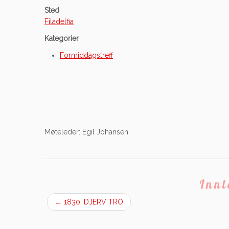
Sted
Filadelfia
Kategorier
Formiddagstreff
Møteleder: Egil Johansen
Inn
←
1830: DJERV TRO