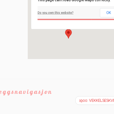
This page can't load Google Maps correctly.
Filadelfia
OK
Do you own this website?
Ilaveien 108 - Fredrikstad
Arrangement
leggsnavigasjon
1900: VEKKELSESK