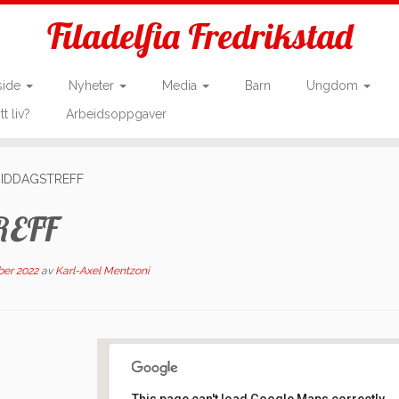
Filadelfia Fredrikstad
side
Nyheter
Media
Barn
Ungdom
tt liv?
Arbeidsoppgaver
MIDDAGSTREFF
REFF
ber 2022
av
Karl-Axel Mentzoni