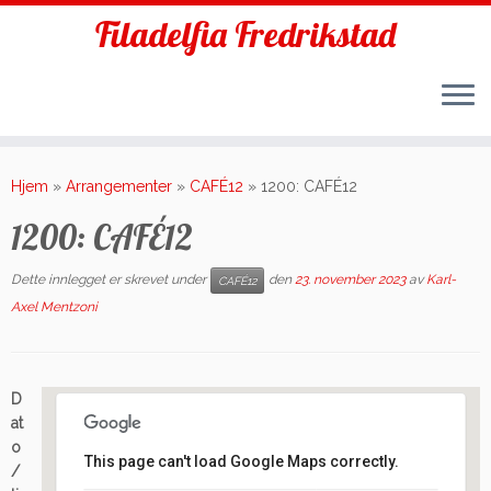
Filadelfia Fredrikstad
Skip
to
Hjem
»
Arrangementer
»
CAFÉ12
»
1200: CAFÉ12
content
1200: CAFÉ12
Dette innlegget er skrevet under
den
23. november 2023
av
Karl-
CAFÉ12
Axel Mentzoni
D
at
o
This page can't load Google Maps correctly.
/
Filadelfia