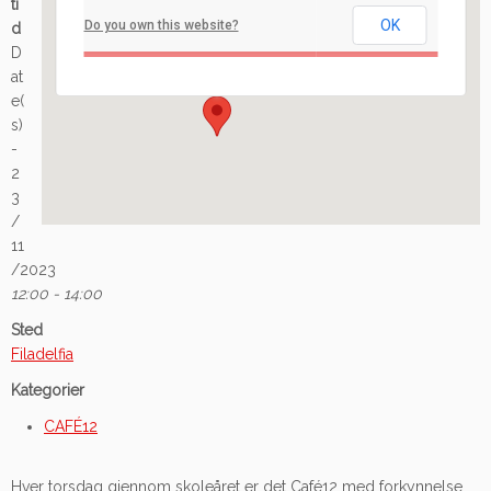
ti
OK
Do you own this website?
d
Ilaveien 108 - Fredrikstad
D
Arrangement
at
e(
s)
-
2
3
/
11
/2023
12:00 - 14:00
Sted
Filadelfia
Kategorier
CAFÉ12
Hver torsdag gjennom skoleåret er det Café12 med forkynnelse,