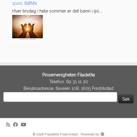
1000: BØNN
Hver tirsdag i hele sommer er det bønn i 90...
Pinsemenigheten Filadelfia
Telefon: 69 31 11 20
Besøksadresse: Ilaveien 108, 1605 Fredrikstad
Søk
etter:
·
© 2026
Filadelfia Fredrikstad
·
Powered by
·