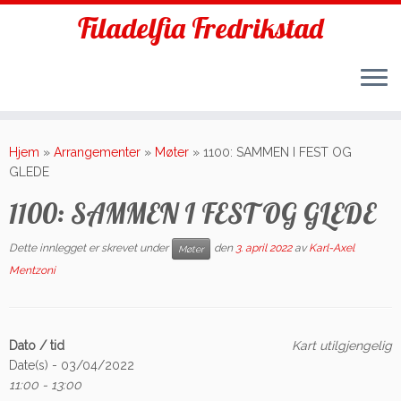
Filadelfia Fredrikstad
Skip
to
Hjem
»
Arrangementer
»
Møter
»
1100: SAMMEN I FEST OG
content
GLEDE
1100: SAMMEN I FEST OG GLEDE
Dette innlegget er skrevet under
den
3. april 2022
av
Karl-Axel
Møter
Mentzoni
Dato / tid
Kart utilgjengelig
Date(s) - 03/04/2022
11:00 - 13:00