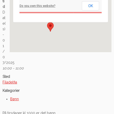
ti
OK
Do you own this website?
d
Ilaveien 108 - Fredrikstad
D
Arrangement
at
e(
s)
-
0
1
/
0
7/2025
10:00 - 11:00
Sted
Filadelfia
Kategorier
Bønn
På tirsdager kl 1000 er det bønn.