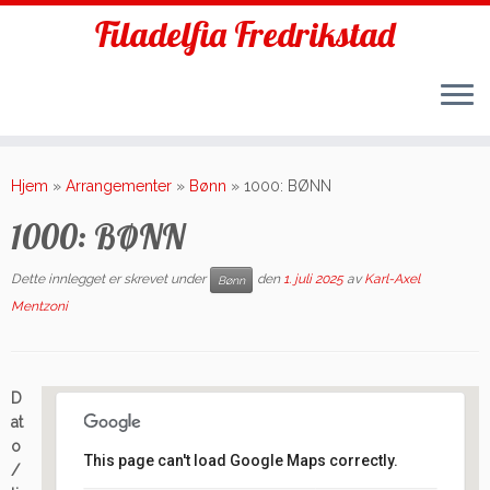
Filadelfia Fredrikstad
Skip
to
Hjem
»
Arrangementer
»
Bønn
»
1000: BØNN
content
1000: BØNN
Dette innlegget er skrevet under
den
1. juli 2025
av
Karl-Axel
Bønn
Mentzoni
D
at
o
This page can't load Google Maps correctly.
/
Filadelfia