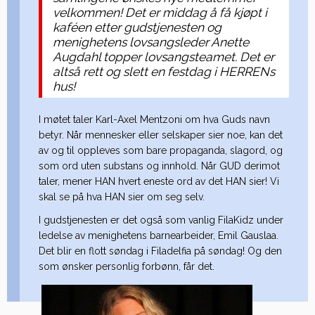
velkommen! Det er middag å få kjøpt i
kaféen etter gudstjenesten og
menighetens lovsangsleder Anette
Augdahl topper lovsangsteamet. Det er
altså rett og slett en festdag i HERRENs
hus!
I møtet taler Karl-Axel Mentzoni om hva Guds navn
betyr. Når mennesker eller selskaper sier noe, kan det
av og til oppleves som bare propaganda, slagord, og
som ord uten substans og innhold. Når GUD derimot
taler, mener HAN hvert eneste ord av det HAN sier! Vi
skal se på hva HAN sier om seg selv.
I gudstjenesten er det også som vanlig FilaKidz under
ledelse av menighetens barnearbeider, Emil Gauslaa.
Det blir en flott søndag i Filadelfia på søndag! Og den
som ønsker personlig forbønn, får det.