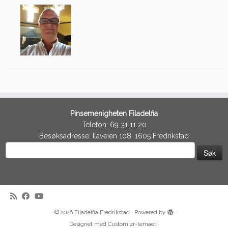
Pinsemenigheten Filadelfia
Telefon: 69 31 11 20
Besøksadresse: Ilaveien 108, 1605 Fredrikstad
Søk
etter:
·
© 2026
Filadelfia Fredrikstad
·
Powered by
·
Designet med
Customizr-temaet
·