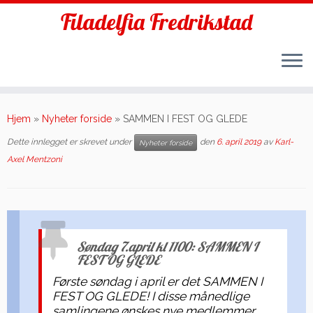
Filadelfia Fredrikstad
Skip
to
Hjem
»
Nyheter forside
»
SAMMEN I FEST OG GLEDE
content
Dette innlegget er skrevet under
den
6. april 2019
av
Karl-
Nyheter forside
Axel Mentzoni
Søndag 7.april kl 1100: SAMMEN I
FEST OG GLEDE
Første søndag i april er det SAMMEN I
FEST OG GLEDE! I disse månedlige
samlingene ønskes nye medlemmer