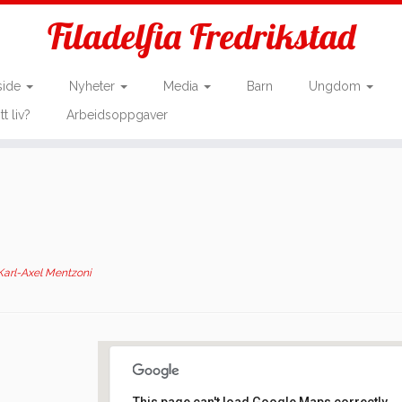
Filadelfia Fredrikstad
side
Nyheter
Media
Barn
Ungdom
tt liv?
Arbeidsoppgaver
Karl-Axel Mentzoni