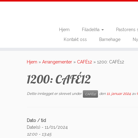
Hjem
Filadelfia
Pastorens 
Kontakt oss
Barnehage
Ny
Skip
to
Hjem
»
Arrangementer
»
CAFÉ12
»
1200: CAFÉ12
content
1200: CAFÉ12
Dette innlegget er skrevet under
den
11. januar 2024
av
CAFÉ12
Dato / tid
Date(s) - 11/01/2024
12:00 - 13:45