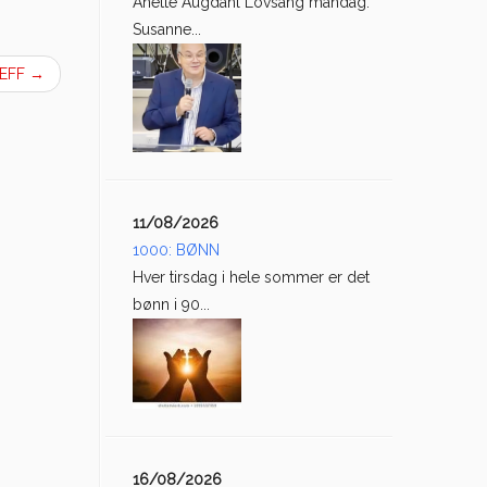
Anette Augdahl Lovsang mandag:
Susanne...
REFF
→
11/08/2026
1000: BØNN
Hver tirsdag i hele sommer er det
bønn i 90...
16/08/2026