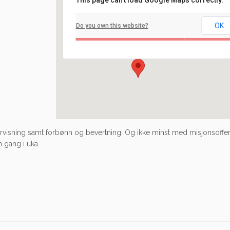
This page can't load Google Maps correctly.
Filadelfia
OK
Do you own this website?
Ilaveien 108 - Fredrikstad
Arrangement
rvisning samt forbønn og bevertning. Og ikke minst med misjonsoffer
 gang i uka.